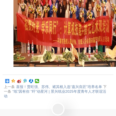
上一条
喜报！贾旺强、苏伟、褚其根入选“嘉兴良匠”培养名单
下
一条
“纸”因有你 “纤”动星河 | 景兴纸业2025年度青年人才联谊活
动