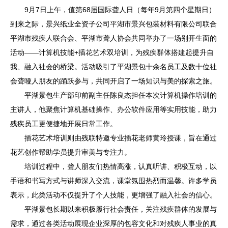
9月7日上午，值第68届国际聋人日（每年9月第四个星期日）
到来之际，景兴纸业全资子公司平湖市景兴包装材料有限公司联合
平湖市残疾人联合会、平湖市聋人协会共同举办了一场别开生面的
活动——计算机技能+插花艺术双培训，为残疾群体搭建起提升自
我、融入社会的桥梁。活动吸引了平湖景包十余名员工及数十位社
会聋哑人朋友的踊跃参与，共同开启了一场知识与美的探索之旅。
平湖景包生产部印前副主任陈良杰担任本次计算机操作培训的
主讲人，他聚焦计算机基础操作、办公软件应用等实用技能，助力
残疾员工更便捷地开展日常工作。
插花艺术培训则由残联特邀专业插花老师黄玲授课，旨在通过
花艺创作帮助学员提升审美与专注力。
培训过程中，聋人朋友们热情高涨，认真听讲、积极互动，以
手语和书写方式与讲师深入交流，课堂氛围热烈而温馨。许多学员
表示，此类活动不仅提升了个人技能，更增强了融入社会的信心。
平湖景包长期以来积极履行社会责任，关注残疾群体的发展与
需求，通过各类活动展现企业深厚的包容文化和对残疾人事业的真