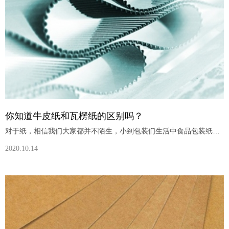
你知道牛皮纸和瓦楞纸的区别吗？
对于纸，相信我们大家都并不陌生，小到包装们生活中食品包装纸，还有比较大件的电器包装纸，总之，纸在我们的生活中应用可以说是非常的广泛。今天我们来了解一下瓦楞纸和牛皮纸的区别在哪里，是两种不同类型的纸吗？能不能互相应用呢？一、瓦楞纸和牛皮纸的区别瓦楞纸是由挂面纸和通过瓦楞棍加工而形成的波形的瓦楞纸粘合而成的板状物。瓦楞纸可以分为五种不同的类型，相比牛皮纸，瓦楞纸有很多自身的的优点，瓦楞纸成本相对来说比
2020.10.14