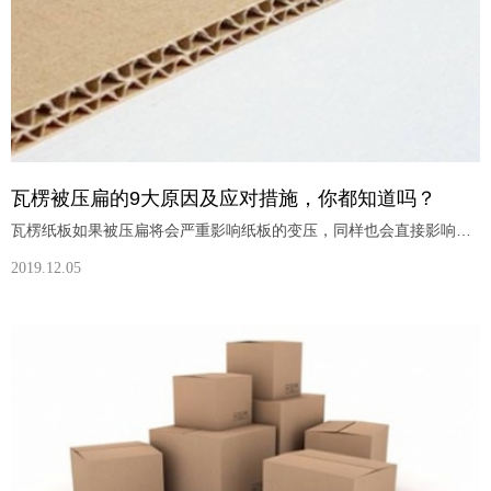
瓦楞被压扁的9大原因及应对措施，你都知道吗？
瓦楞纸板如果被压扁将会严重影响纸板的变压，同样也会直接影响纸箱的空箱抗压。纸板压扁原因有很多，下面进行逐个分析和解决。原因1.瓦楞辊不平行(瓦楞倾斜)；2.瓦楞高度低，或瓦楞辊磨损；3.瓦楞形成后又被压扁；4.芯纸纸卷上张力太大；5.由于喷淋装置喷蒸汽太多，芯纸太湿；6.上胶装置导致任一咬合点的瓦楞压扁；7.双面机的上下传送带拉力不均(斜瓦楞)；8.低平、压扁的瓦楞；9.芯纸的抗压值太低。措施1.
2019.12.05