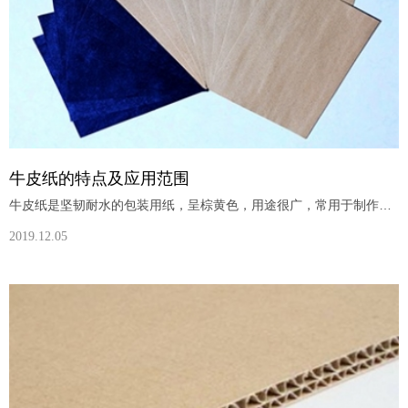
牛皮纸的特点及应用范围
牛皮纸是坚韧耐水的包装用纸，呈棕黄色，用途很广，常用于制作纸袋、信封、作业本、唱片套、卷宗和砂纸等。定量范围为80克/平方米至120克/平方米，有卷筒纸和平板纸中、又有单面光、双面光和带条纹的区别。主要的质量要求是柔韧结实，耐破度高，能承受较大拉力和压力不破裂。牛皮纸具有很高的拉力，有单光、双光、条纹、无纹等。主要用于包装纸、信封、纸袋等和印刷机滚筒包衬等。牛皮纸通常保持其黄褐色之本色，适合作袋子
2019.12.05