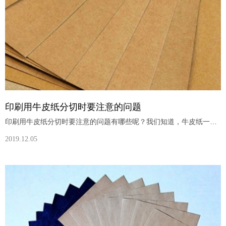
印刷用牛皮纸分切时要注意的问题
印刷用牛皮纸分切时要注意的问题有哪些呢？我们知道，牛皮纸一般作包装用，而在用于产品包装之前根据其不同的用途往往会经过印刷流程。与其他牛皮纸不同，印刷用牛皮纸在分切时极易出现问题，下面伽立实业就来谈谈几个印刷用牛皮纸分切的小细节：1.平张纸常见的印刷方式是胶版印刷，所以要尽更大可能防止纸尘和其它微粒随纸一起进入印刷机，分切时要根据分切的纸来选择合适的切纸刀材质和角度。2.牛皮纸越靠近卷芯的部分，弯曲
2019.12.05