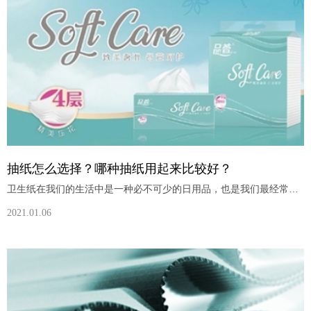
抽纸怎么选择？哪种抽纸用起来比较好？
卫生纸在我们的生活中是一种必不可少的日用品，也是我们最经常用的东西，卫生纸有卷纸和抽纸，一般家用的都是卷纸，抽纸只有工作的时候才用。现在卫生纸的品牌越来越多，质量却高低不等。那么我们应该怎么挑选高质量的抽纸呢？今天就给大家说一说，挑选抽纸的时候，如何挑选出质量好的抽纸。看抽纸的外包装现在只要是正规合格的商家生产出来的抽纸，在抽纸的外包装上都会把抽纸的详情写得很清楚，比如生产日期、使用的主要材料等等
2021.01.06