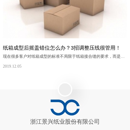
纸箱成型后摇盖错位怎么办？3招调整压线很管用！
现在很多客户对纸箱成型的标准不局限于纸箱接合缝的要求，而是要求纸箱成型必须方正、上下摇盖必须对齐···看起来，这些要求并不难，但实际做到却没那么简单。比如纸箱接缝及纸箱尺寸正确且良好，但是纸箱成型后摇盖就易产生错位现象，如何解决？实际上，纸箱成型后摇盖错位不单单是纸箱尺寸和和接缝的问题，主要还是纸箱压线不够深造成的，要解决这个问题首先就要解决压线问题。首先要解决瓦楞机横向压线问题，如瓦楞纸板机压线
2019.12.05
浙江景兴纸业股份有限公司