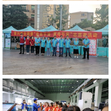
“品萱”纸巾义卖
“品萱”社区志愿者活动